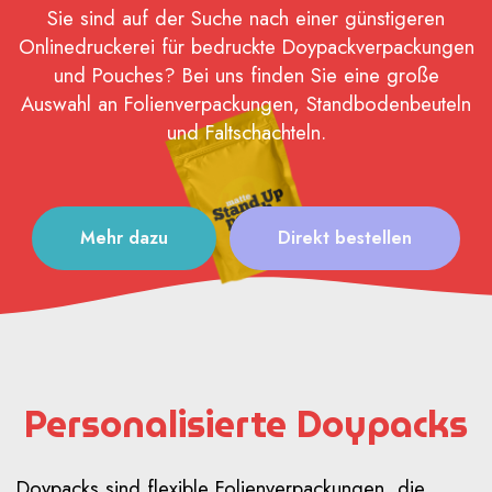
Sie sind auf der Suche nach einer günstigeren
Onlinedruckerei für bedruckte Doypackverpackungen
und Pouches? Bei uns finden Sie eine große
Auswahl an Folienverpackungen, Standbodenbeuteln
und Faltschachteln.
Mehr dazu
Direkt bestellen
Personalisierte Doypacks
Doypacks sind flexible Folienverpackungen, die